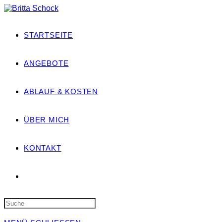
Zum
Inhalt
springen
STARTSEITE
ANGEBOTE
ABLAUF & KOSTEN
ÜBER MICH
KONTAKT
Search
this
website